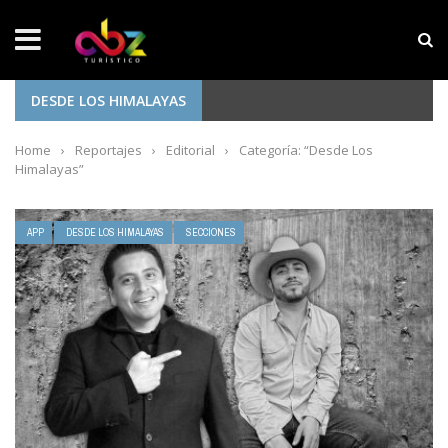
NOTICIAS SOBRESALIENTES
Experiencia wellness con Selección
DESDE LOS HIMALAYAS
Home
›
Reportajes
›
Editorial
›
Categoría: “Desde Los
Himalayas”
APP
DESDE LOS HIMALAYAS
SECCIONES