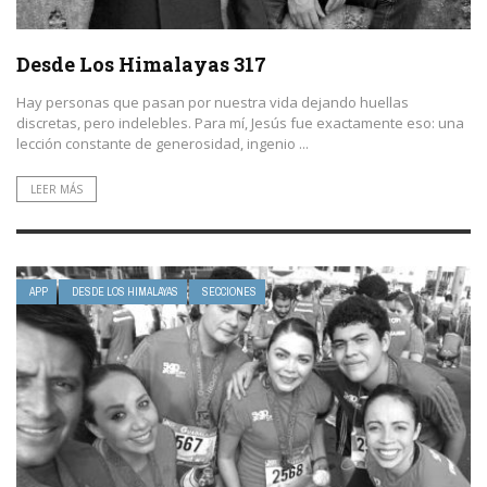
Desde Los Himalayas 317
Hay personas que pasan por nuestra vida dejando huellas
discretas, pero indelebles. Para mí, Jesús fue exactamente eso: una
lección constante de generosidad, ingenio ...
LEER MÁS
APP
DESDE LOS HIMALAYAS
SECCIONES