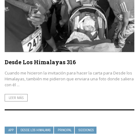
Desde Los Himalayas 316
Cuando me hicieron la invitación para hacer la carta para Desde los
Himalayas, también me pidieron que enviara una foto donde saliera
con él ...
LEER MÁS
APP
DESDE LOS HIMALAYAS
PRINCIPAL
SECCIONES