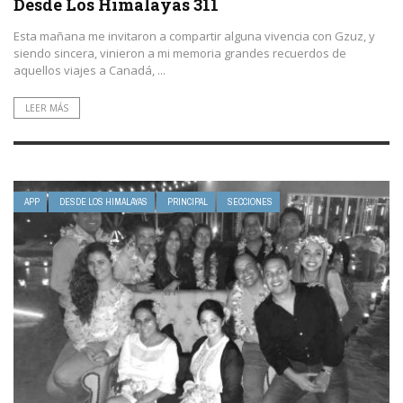
Desde Los Himalayas 311
Esta mañana me invitaron a compartir alguna vivencia con Gzuz, y
siendo sincera, vinieron a mi memoria grandes recuerdos de
aquellos viajes a Canadá, ...
LEER MÁS
APP
DESDE LOS HIMALAYAS
PRINCIPAL
SECCIONES