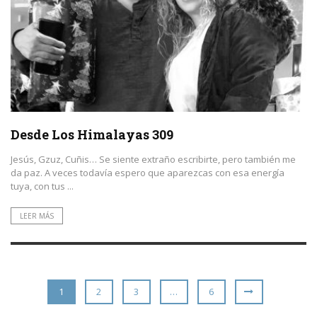
Desde Los Himalayas 309
Jesús, Gzuz, Cuñis… Se siente extraño escribirte, pero también me
da paz. A veces todavía espero que aparezcas con esa energía
tuya, con tus ...
LEER MÁS
1
2
3
…
6