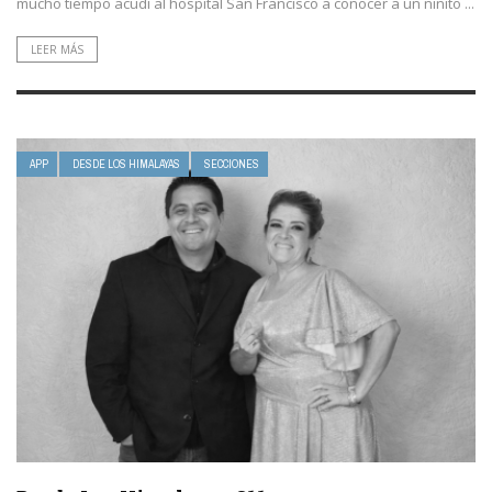
mucho tiempo acudí al hospital San Francisco a conocer a un niñito ...
LEER MÁS
APP
DESDE LOS HIMALAYAS
SECCIONES