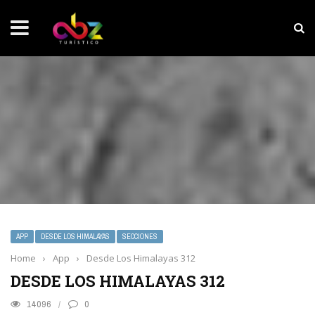
NOTICIAS SOBRESALIENTES
Experiencia wellness con Selección
APP
DESDE LOS HIMALAYAS
SECCIONES
Home
›
App
›
Desde Los Himalayas 312
DESDE LOS HIMALAYAS 312
14096
0