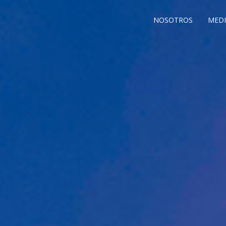
NOSOTROS
MEDI