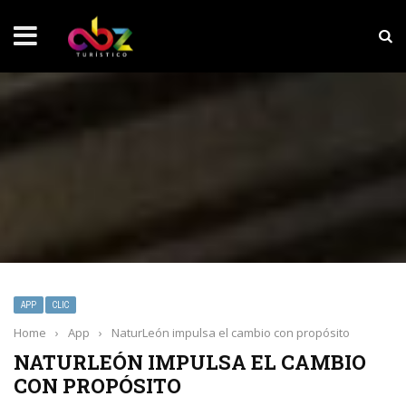
NOTICIAS SOBRESALIENTES
Experiencia wellness con Selección
APP
CLIC
Home
›
App
›
NaturLeón impulsa el cambio con propósito
NATURLEÓN IMPULSA EL CAMBIO
CON PROPÓSITO