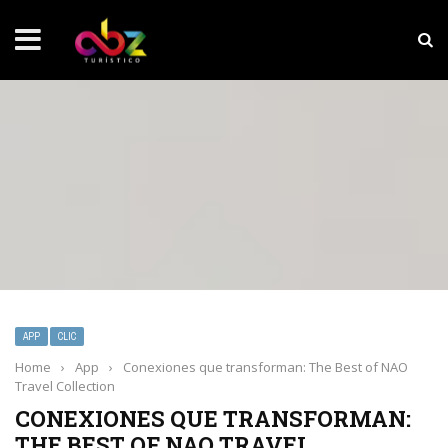
NOTICIAS SOBRESALIENTES
MarketHub Americas 2026
APP
CLIC
Home
›
App
›
Conexiones que transforman: The Best of NAO
Travel Collection
CONEXIONES QUE TRANSFORMAN:
THE BEST OF NAO TRAVEL