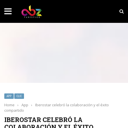
NOTICIAS SOBRESALIENTES
Experiencia wellness con Selección
APP
CLIC
Home
›
App
›
Iberostar celebró la colaboración y el éxito
compartido
IBEROSTAR CELEBRÓ LA
COLABORACIÓN Y EL ÉXITO