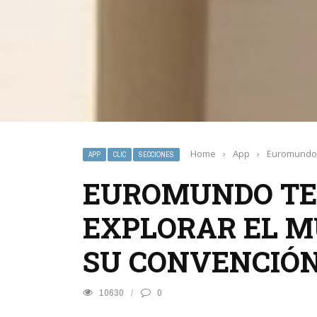
Home
›
App
›
Euromundo t
APP
CLIC
SECCIONES
EUROMUNDO TE 
EXPLORAR EL M
SU CONVENCIÓN
10630
0