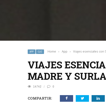
Home
›
App
›
Viajes esenciales con 
APP
CLIC
VIAJES ESENCIA
MADRE Y SURL
14742
0
COMPARTIR: