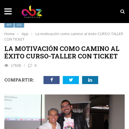
NOTICIAS SOBRESALIENTES
Experiencia wellness con Selección
APP
CLIC
Home
›
App
›
La motivación como camino al éxito CURSO-TALLER
CON TICKET
LA MOTIVACIÓN COMO CAMINO AL
ÉXITO CURSO-TALLER CON TICKET
17528
0
COMPARTIR: