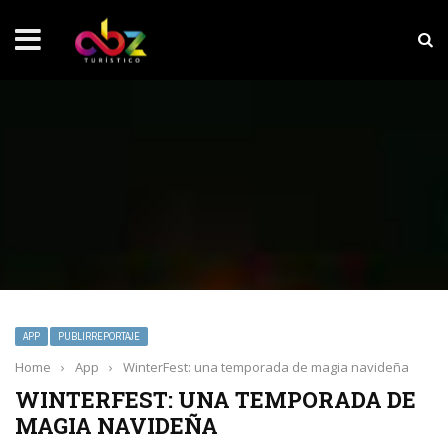
NOTICIAS SOBRESALIENTES
Experiencia wellness con Selección
APP
PUBLIRREPORTAJE
Home
›
App
›
WinterFest: una temporada de magia navideña
WINTERFEST: UNA TEMPORADA DE
MAGIA NAVIDEÑA