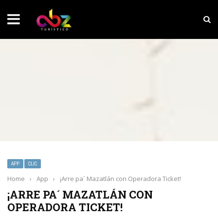
NOTICIAS SOBRESALIENTES
Experiencia wellness con Selección
APP
CLIC
Home
›
App
›
¡Arre pa´ Mazatlán con Operadora Ticket!
¡ARRE PA´ MAZATLÁN CON
OPERADORA TICKET!