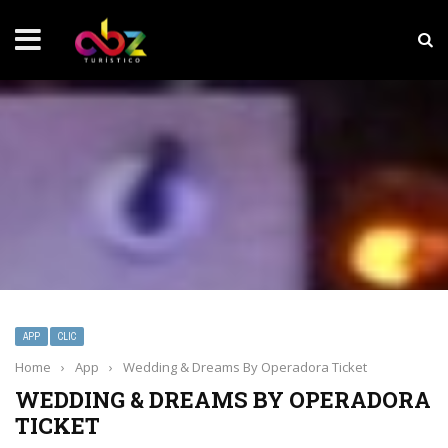
NOTICIAS SOBRESALIENTES
Experiencia wellness con Selección
APP
CLIC
Home
›
App
›
Wedding & Dreams By Operadora Ticket
WEDDING & DREAMS BY OPERADORA
TICKET