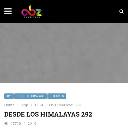
NOTICIAS SOBRESALIENTES
Experiencia wellness con Selección
APP
DESDE LOS HIMALAYAS
SECCIONES
Home
›
App
›
DESDE LOS HIMALAYAS 292
DESDE LOS HIMALAYAS 292
17719
0