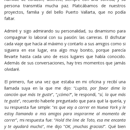
persona transmitía mucha paz. Platicábamos de nuestros
proyectos, familia y del bello Puerto Vallarta, que no podía
faltar.
Admiré y sigo admirando su personalidad, su dinamismo para
compaginar lo laboral con su pasión: las carreras. El disfrutar
cada viaje que hacía al máximo y contarlo a sus amigos como si
siguiera en ese lugar, era algo muy bonito, porque parecía
llevarte hasta cada uno de esos lugares que había conocido.
Además de sus conversaciones, hay tres momentos que jamás
olvidaré.
El primero, fue una vez que estaba en mi oficina y recibí una
llamada suya en la que me dijo: “
Lupita, por favor dime la
canción que más te guste
”, “
¿cómo?
”, le respondí, “
sí, la que más
te guste
”, recuerdo haberle preguntado que para qué la quería, y
su respuesta fue simple: “
es que voy
a correr en Nueva York y le
estoy llamando a mis
amigos para inspirarme al momento de
correr
”, mi respuesta fue: “
Hold the line de Toto, esa me encanta
y te ayudará mucho
”, me dijo “
OK, ¡muchas gracias!
”. Qué bien