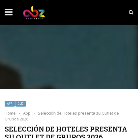
NOTICIAS SOBRESALIENTES
Experiencia wellness con Selección
APP
CLIC
Home
›
App
›
Selección de Hoteles presenta su Outlet de
Grupos 2026
SELECCIÓN DE HOTELES PRESENTA
SU OUTLET DE GRUPOS 2026