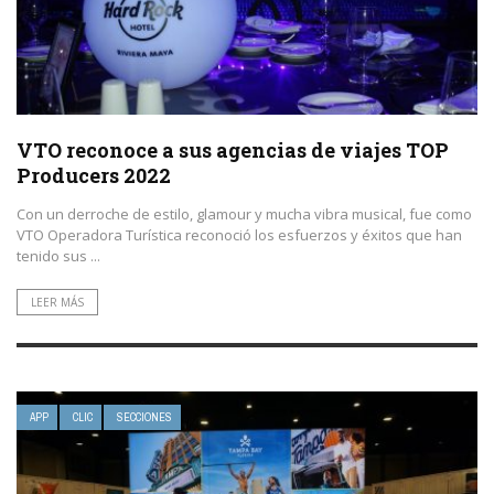
VTO reconoce a sus agencias de viajes TOP
Producers 2022
Con un derroche de estilo, glamour y mucha vibra musical, fue como
VTO Operadora Turística reconoció los esfuerzos y éxitos que han
tenido sus ...
LEER MÁS
APP
CLIC
SECCIONES