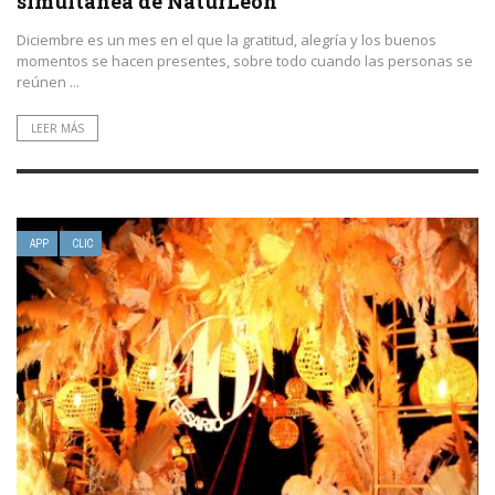
simultánea de NaturLeón
Diciembre es un mes en el que la gratitud, alegría y los buenos
momentos se hacen presentes, sobre todo cuando las personas se
reúnen ...
LEER MÁS
APP
CLIC