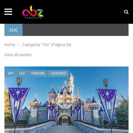
NOTICIAS SOBRESALIENTES
Experiencia wellness con Selección
CLIC
Home
›
Categoría: “Clic”
(Página 56)
Fotos de eventos
APP
CLIC
PRINCIPAL
SECCIONES