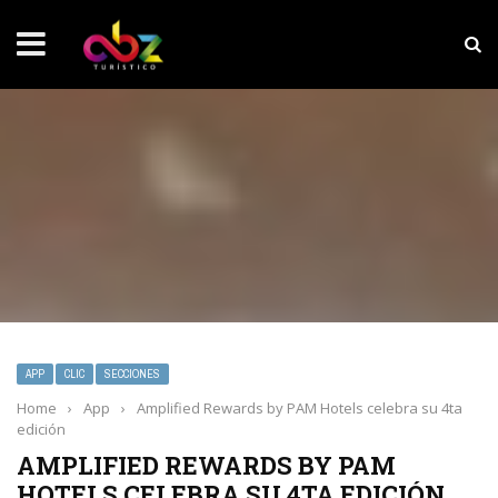
NOTICIAS SOBRESALIENTES
MarketHub Americas 2026
APP
CLIC
SECCIONES
Home
›
App
›
Amplified Rewards by PAM Hotels celebra su 4ta
edición
AMPLIFIED REWARDS BY PAM
HOTELS CELEBRA SU 4TA EDICIÓN