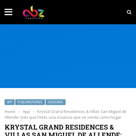
NOTICIAS SOBRESALIENTES
MarketHub Americas 2026
APP
PUBLIRREPORTAJE
SECCIONES
Home
›
App
›
Krystal Grand Residences & Villas San Miguel de
Allende: más que hotel, una estancia que se siente como hogar
KRYSTAL GRAND RESIDENCES &
VILLAS SAN MIGUEL DE ALLENDE: