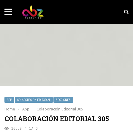
NOTICIAS SOBRESALIENTES
Experiencia wellness con Selección
APP
COLABORACIÓN EDITORIAL
SECCIONES
Home
›
App
›
Colaboración Editorial 305
COLABORACIÓN EDITORIAL 305
16659
0