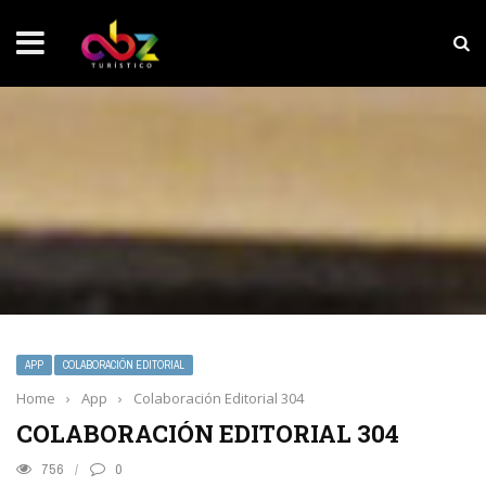
NOTICIAS SOBRESALIENTES
Experiencia wellness con Selección
APP
COLABORACIÓN EDITORIAL
Home
›
App
›
Colaboración Editorial 304
COLABORACIÓN EDITORIAL 304
756
0