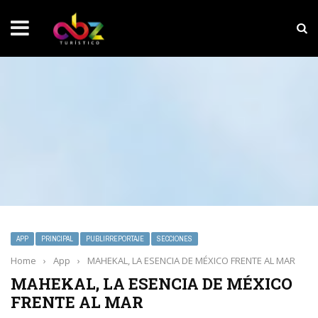
NOTICIAS SOBRESALIENTES
Experiencia wellness con Selección
APP
PRINCIPAL
PUBLIRREPORTAJE
SECCIONES
Home
›
App
›
MAHEKAL, LA ESENCIA DE MÉXICO FRENTE AL MAR
MAHEKAL, LA ESENCIA DE MÉXICO
FRENTE AL MAR