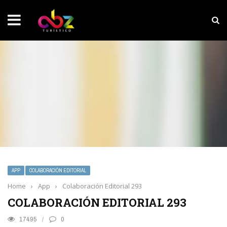
NOTICIAS SOBRESALIENTES
Experiencia wellness con Selección
APP
COLABORACIÓN EDITORIAL
Home
›
App
›
Colaboración Editorial 293
COLABORACIÓN EDITORIAL 293
17495
0