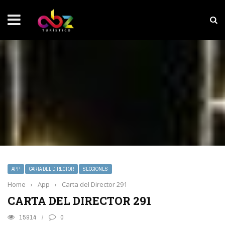
NOTICIAS SOBRESALIENTES
Experiencia wellness con Selección
APP
CARTA DEL DIRECTOR
SECCIONES
Home
›
App
›
Carta del Director 291
CARTA DEL DIRECTOR 291
15914
0