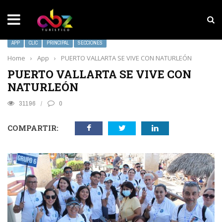
NOTICIAS SOBRESALIENTES
MarketHub Americas 2026
APP
CLIC
PRINCIPAL
SECCIONES
Home
›
App
›
PUERTO VALLARTA SE VIVE CON NATURLEÓN
PUERTO VALLARTA SE VIVE CON
NATURLEÓN
31196
0
COMPARTIR: