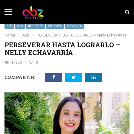
NOTICIAS SOBRESALIENTES
MarketHub Americas 2026
APP
CLIC
INTERVIEW
PRINCIPAL
SECCIONES
Home
›
App
›
PERSEVERAR HASTA LOGRARLO – Nelly Echavarría
PERSEVERAR HASTA LOGRARLO –
NELLY ECHAVARRÍA
17256
0
COMPARTIR: