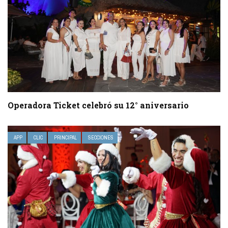
Operadora Ticket celebró su 12° aniversario
APP
CLIC
PRINCIPAL
SECCIONES