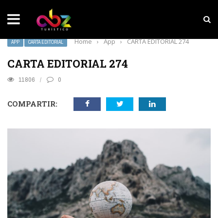
NOTICIAS SOBRESALIENTES
Experiencia wellness con Selección
Home
›
App
›
CARTA EDITORIAL 274
APP
CARTA EDITORIAL
CARTA EDITORIAL 274
11806
0
COMPARTIR: