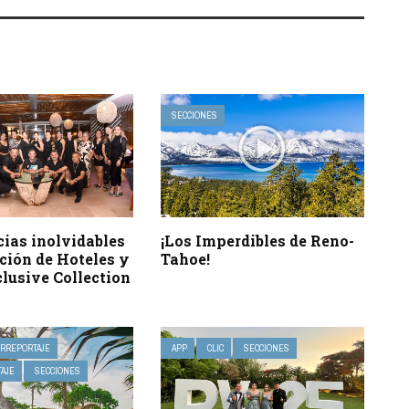
SECCIONES
ias inolvidables
¡Los Imperdibles de Reno-
ción de Hoteles y
Tahoe!
lusive Collection
IRREPORTAJE
APP
CLIC
SECCIONES
AJE
SECCIONES