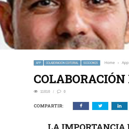
Home
›
App
APP
COLABORACIÓN EDITORIAL
SECCIONES
COLABORACIÓN E
11010
0
COMPARTIR:
LA IMPORTANCIA 