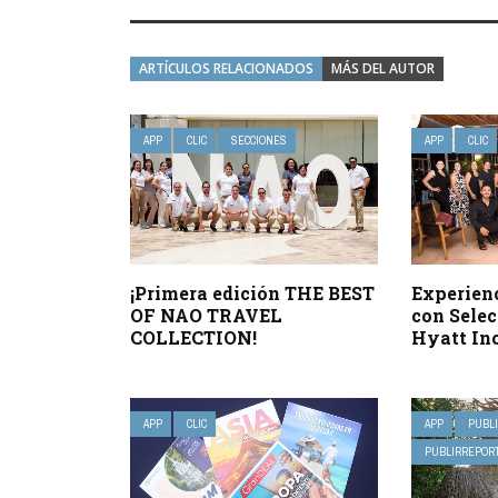
ARTÍCULOS RELACIONADOS
MÁS DEL AUTOR
APP
CLIC
SECCIONES
APP
CLIC
¡Primera edición THE BEST
Experienc
OF NAO TRAVEL
con Selec
COLLECTION!
Hyatt Inc
APP
CLIC
APP
PUBL
PUBLIRREPORT