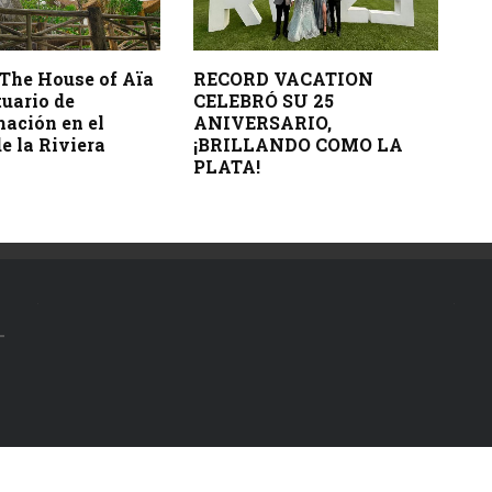
 The House of Aïa
RECORD VACATION
uario de
CELEBRÓ SU 25
mación en el
ANIVERSARIO,
e la Riviera
¡BRILLANDO COMO LA
PLATA!