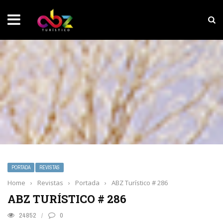
NOTICIAS SOBRESALIENTES
Experiencia wellness con Selección
PORTADA
REVISTAS
Home
›
Revistas
›
Portada
›
ABZ Turístico # 286
ABZ TURÍSTICO # 286
24852
0