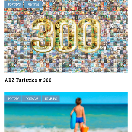
PORTADAS
REVISTAS
ABZ Turístico # 300
PORTADA
PORTADAS
REVISTAS