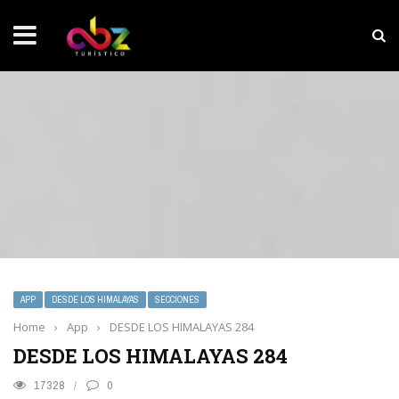
NOTICIAS SOBRESALIENTES
Experiencia wellness con Selección
APP
DESDE LOS HIMALAYAS
SECCIONES
Home
›
App
›
DESDE LOS HIMALAYAS 284
DESDE LOS HIMALAYAS 284
17328
0