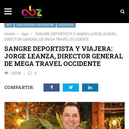
NOTICIAS SOBRESALIENTES
Experiencia wellness con Selección
APP
ENCUENTROS Y ENTREVISTAS
SECCIONES
Home
›
App
›
SANGRE DEPORTISTA Y VIAJERA: JORGE LEANZA,
DIRECTOR GENERAL DE MEGA TRAVEL OCCIDENTE
SANGRE DEPORTISTA Y VIAJERA:
JORGE LEANZA, DIRECTOR GENERAL
DE MEGA TRAVEL OCCIDENTE
19168
0
COMPARTIR: