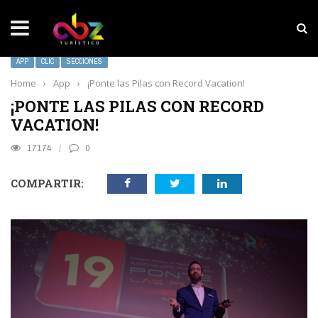
NOTICIAS SOBRESALIENTES
MarketHub Americas 2026
APP
CLIC
SECCIONES
Home
›
App
›
¡Ponte las Pilas con Record Vacation!
¡PONTE LAS PILAS CON RECORD
VACATION!
17174
0
COMPARTIR: