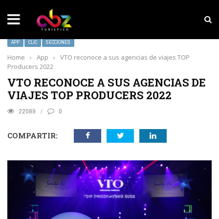
NOTICIAS SOBRESALIENTES
MarketHub Americas 2026
APP
CLIC
SECCIONES
Home
›
App
›
VTO reconoce a sus agencias de viajes TOP
Producers 2022
VTO RECONOCE A SUS AGENCIAS DE
VIAJES TOP PRODUCERS 2022
22089
0
COMPARTIR: