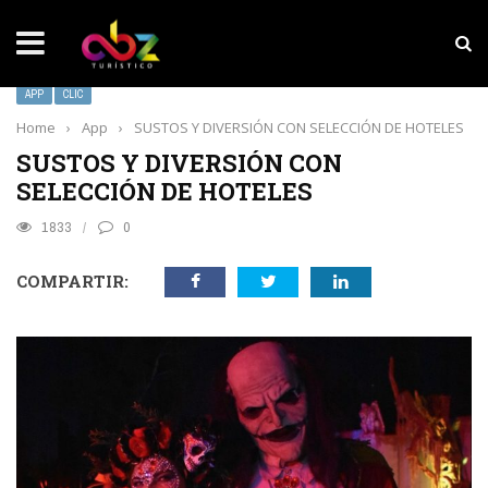
NOTICIAS SOBRESALIENTES
MarketHub Americas 2026
APP
CLIC
Home
›
App
›
SUSTOS Y DIVERSIÓN CON SELECCIÓN DE HOTELES
SUSTOS Y DIVERSIÓN CON
SELECCIÓN DE HOTELES
1833
0
COMPARTIR: