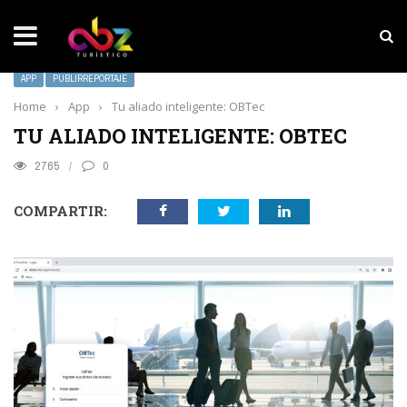
NOTICIAS SOBRESALIENTES
Experiencia wellness con Selección
APP
PUBLIRREPORTAJE
Home
›
App
›
Tu aliado inteligente: OBTec
TU ALIADO INTELIGENTE: OBTEC
2765
0
COMPARTIR: