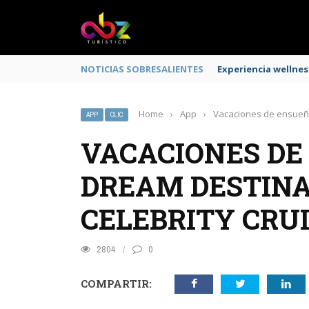
NOTICIAS SOBRESALIENTES
Experiencia wellnes
Home
›
App
›
Vacaciones de ensueño
APP
CLIC
VACACIONES DE
DREAM DESTINA
CELEBRITY CRU
2804
0
COMPARTIR: