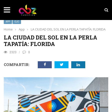
NOTICIAS SOBRESALIENTES
MarketHub Americas 2026
APP
CLIC
Home
›
App
›
LA CIUDAD DEL SOL EN LA PERLA TAPATÍA: FLORIDA
LA CIUDAD DEL SOL EN LA PERLA
TAPATÍA: FLORIDA
2323
0
COMPARTIR: