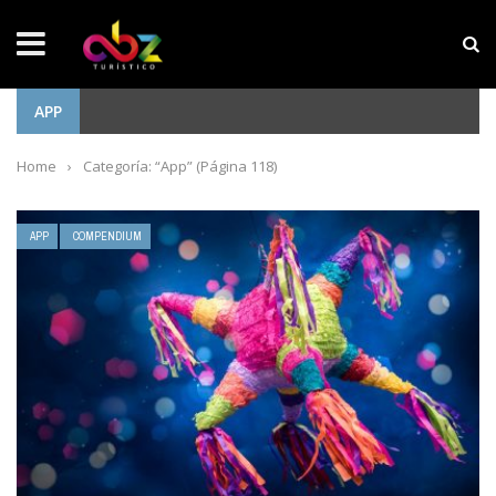
NOTICIAS SOBRESALIENTES
Experiencia wellness con Selección
APP
Home
›
Categoría: “App”
(Página 118)
APP
COMPENDIUM