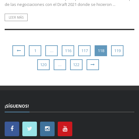
de las negociaciones con el Draft 2021 donde se hicieron ...
LEER MÁS
1
…
116
117
118
119
120
…
122
¡SÍGUENOS!