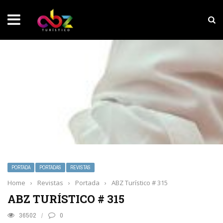
NOTICIAS SOBRESALIENTES
Experiencia wellness con Selección
PORTADA
PORTADAS
REVISTAS
Home
›
Revistas
›
Portada
›
ABZ Turístico # 315
ABZ TURÍSTICO # 315
36502
0