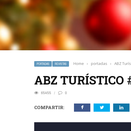
Home
›
portadas
›
ABZ Turís
PORTADAS
REVISTAS
ABZ TURÍSTICO #
65455
0
COMPARTIR: