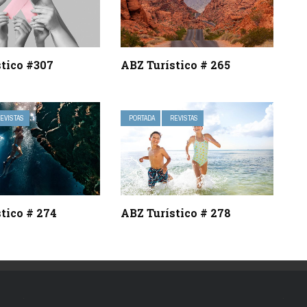
stico #307
ABZ Turístico # 265
EVISTAS
PORTADA
REVISTAS
tico # 274
ABZ Turístico # 278