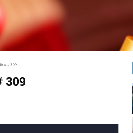
tico # 309
 309