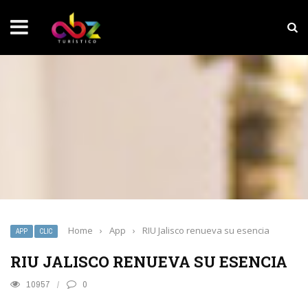
NOTICIAS SOBRESALIENTES
Experiencia wellness con Selección
Home
›
App
›
RIU Jalisco renueva su esencia
APP
CLIC
RIU JALISCO RENUEVA SU ESENCIA
10957
0