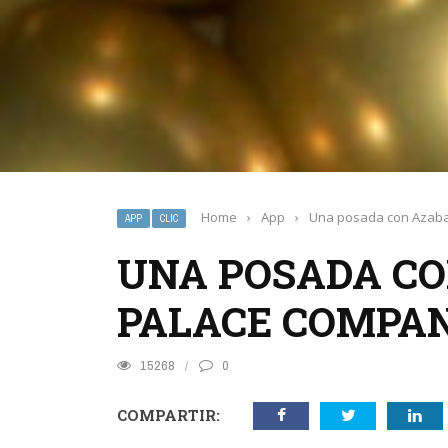
Home
›
App
›
Una posada con Azaba
APP
CLIC
UNA POSADA CO
PALACE COMPA
15268
0
COMPARTIR: