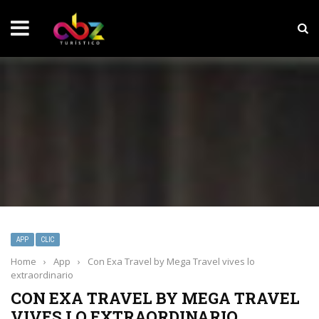
NOTICIAS SOBRESALIENTES
Experiencia wellness con Selección
APP
CLIC
Home
›
App
›
Con Exa Travel by Mega Travel vives lo
extraordinario
CON EXA TRAVEL BY MEGA TRAVEL
VIVES LO EXTRAORDINARIO