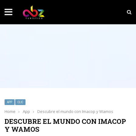
NOTICIAS SOBRESALIENTES
Experiencia wellness con Selección
APP
CLIC
Home
›
App
›
Descubre el mundo con Imacop y Wamos
DESCUBRE EL MUNDO CON IMACOP
Y WAMOS