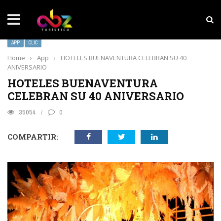
NOTICIAS SOBRESALIENTES
MarketHub Americas 2026
APP
CLIC
Home
›
App
›
HOTELES BUENAVENTURA CELEBRAN SU 40
ANIVERSARIO
HOTELES BUENAVENTURA
CELEBRAN SU 40 ANIVERSARIO
35054
0
COMPARTIR: