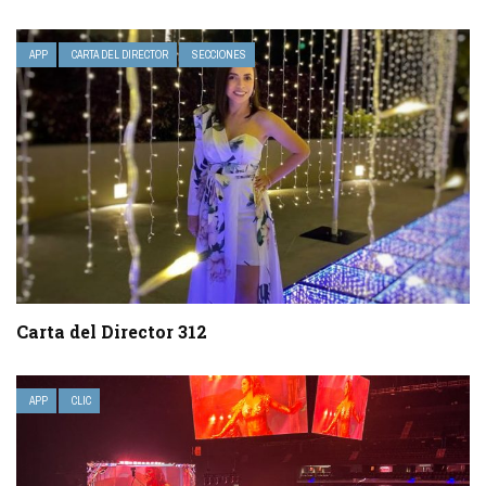
APP
CARTA DEL DIRECTOR
SECCIONES
Carta del Director 312
APP
CLIC