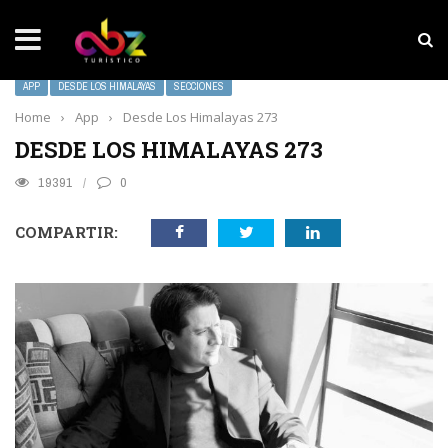
NOTICIAS SOBRESALIENTES
Experiencia wellness con Selección
APP
DESDE LOS HIMALAYAS
SECCIONES
Home
›
App
›
Desde Los Himalayas 273
DESDE LOS HIMALAYAS 273
19391
0
COMPARTIR: