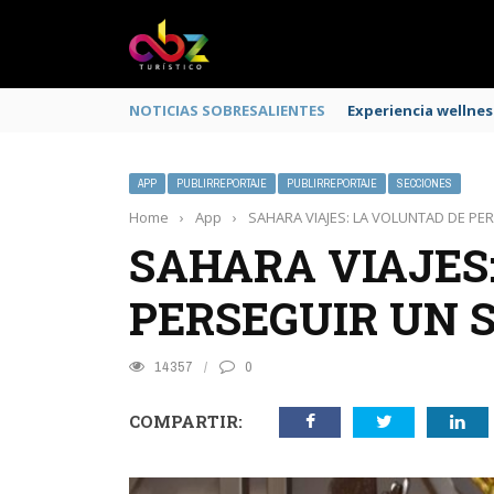
NOTICIAS SOBRESALIENTES
Experiencia wellnes
APP
PUBLIRREPORTAJE
PUBLIRREPORTAJE
SECCIONES
Home
›
App
›
SAHARA VIAJES: LA VOLUNTAD DE P
SAHARA VIAJES
PERSEGUIR UN 
14357
0
COMPARTIR: