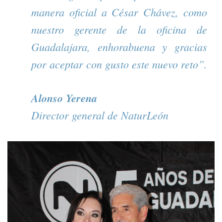
manera oficial a César Chávez, como
nuestro gerente de la oficina de
Guadalajara, enhorabuena y gracias
por aceptar con gusto este nuevo reto”.
Alonso Yerena
Director general de NaturLeón