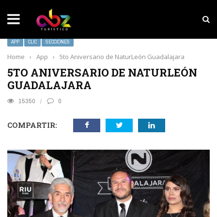
NOTICIAS SOBRESALIENTES
MarketHub Americas 2026
APP
CLIC
SECCIONES
Home
›
App
›
5to Aniversario de NaturLeón Guadalajara
5TO ANIVERSARIO DE NATURLEÓN
GUADALAJARA
15350
0
COMPARTIR: