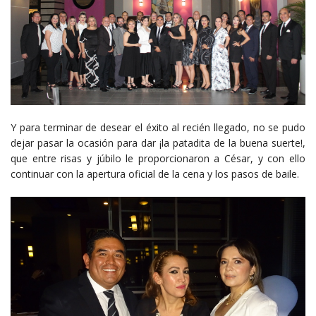
Y para terminar de desear el éxito al recién llegado, no se pudo
dejar pasar la ocasión para dar ¡la patadita de la buena suerte!,
que entre risas y júbilo le proporcionaron a César, y con ello
continuar con la apertura oficial de la cena y los pasos de baile.