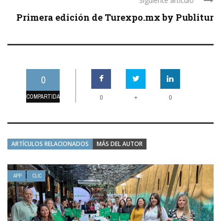
Siguiente artículo
Primera edición de Turexpo.mx by Publitur
0
COMPARTIDAS
+
0
0
ARTÍCULOS RELACIONADOS
MÁS DEL AUTOR
APP
CLIC