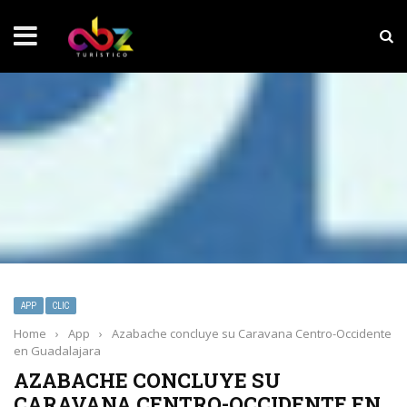
NOTICIAS SOBRESALIENTES
MarketHub Americas 2026
APP
CLIC
Home
›
App
›
Azabache concluye su Caravana Centro-Occidente
en Guadalajara
AZABACHE CONCLUYE SU
CARAVANA CENTRO-OCCIDENTE EN