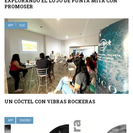
EXPLORANDO EL LUJO DE PUNTA MITA CON
PROMOSER
APP
CLIC
UN CÓCTEL CON VIBRAS ROCKERAS
APP
DIVERSO