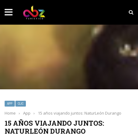
NOTICIAS SOBRESALIENTES
Experiencia wellness con Selección
APP
CLIC
Home
›
App
›
15 años viajando juntos: NaturLeón Durango
15 AÑOS VIAJANDO JUNTOS:
NATURLEÓN DURANGO