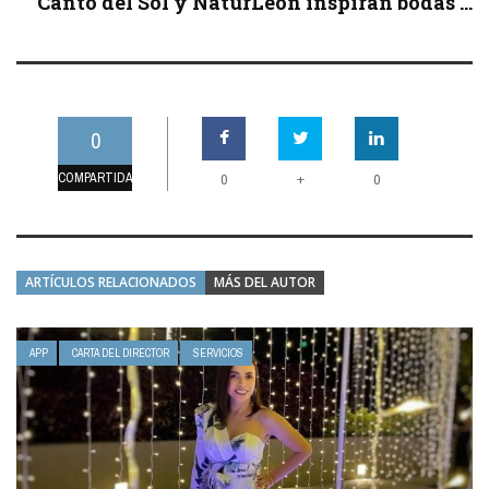
Canto del Sol y NaturLeón inspiran bodas ...
0
COMPARTIDAS
+
0
0
ARTÍCULOS RELACIONADOS
MÁS DEL AUTOR
APP
CARTA DEL DIRECTOR
SERVICIOS