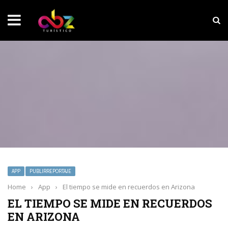
NOTICIAS SOBRESALIENTES
Experiencia wellness con Selección
APP
PUBLIRREPORTAJE
Home
›
App
›
El tiempo se mide en recuerdos en Arizona
EL TIEMPO SE MIDE EN RECUERDOS
EN ARIZONA