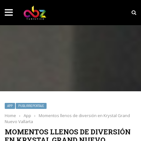
NOTICIAS SOBRESALIENTES
Experiencia wellness con Selección
APP
PUBLIRREPORTAJE
Home
›
App
›
Momentos llenos de diversión en Krystal Grand
Nuevo Vallarta
MOMENTOS LLENOS DE DIVERSIÓN
EN KRYSTAL GRAND NUEVO